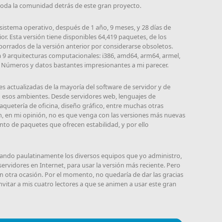
toda la comunidad detrás de este gran proyecto.
 sistema operativo, después de 1 año, 9 meses, y 28 días de
ior. Esta versión tiene disponibles 64,419 paquetes, de los
borrados de la versión anterior por considerarse obsoletos.
a 9 arquitecturas computacionales: i386, amd64, arm64, armel,
x. Números y datos bastantes impresionantes a mi parecer.
s actualizadas de la mayoría del software de servidor y de
n esos ambientes. Desde servidores web, lenguajes de
quetería de oficina, diseño gráfico, entre muchas otras
an, en mi opinión, no es que venga con las versiones más nuevas
nto de paquetes que ofrecen estabilidad, y por ello
grando paulatinamente los diversos equipos que yo administro,
 servidores en Internet, para usar la versión más reciente. Pero
 en otra ocasión. Por el momento, no quedaría de dar las gracias
nvitar a mis cuatro lectores a que se animen a usar este gran