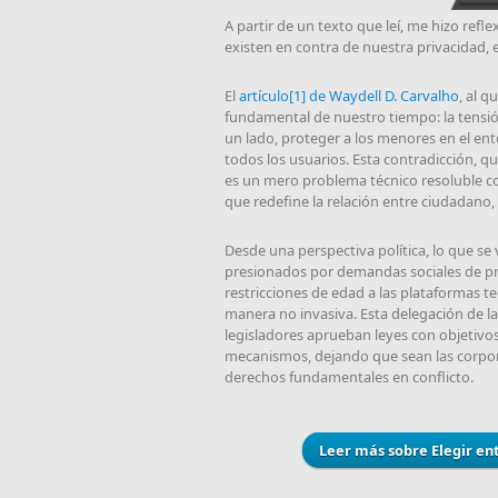
A partir de un texto que leí, me hizo ref
existen en contra de nuestra privacidad, e
El
artículo[1] de Waydell D. Carvalho
, al 
fundamental de nuestro tiempo: la tensió
un lado, proteger a los menores en el ento
todos los usuarios. Esta contradicción, q
es un mero problema técnico resoluble con
que redefine la relación entre ciudadano, 
Desde una perspectiva política, lo que se
presionados por demandas sociales de prot
restricciones de edad a las plataformas t
manera no invasiva. Esta delegación de l
legisladores aprueban leyes con objetivo
mecanismos, dejando que sean las corpora
derechos fundamentales en conflicto.
Leer más
sobre Elegir ent