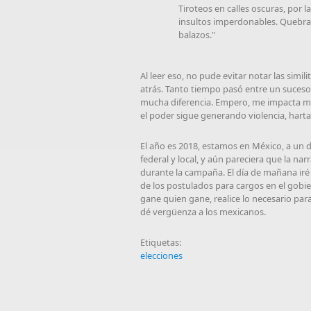
Tiroteos en calles oscuras, por l
insultos imperdonables. Quebraz
balazos."
Al leer eso, no pude evitar notar las simi
atrás. Tanto tiempo pasó entre un suceso
mucha diferencia. Empero, me impacta más
el poder sigue generando violencia, hartaz
El año es 2018, estamos en México, a un d
federal y local, y aún pareciera que la nar
durante la campaña. El día de mañana iré 
de los postulados para cargos en el gobi
gane quien gane, realice lo necesario par
dé vergüenza a los mexicanos.
Etiquetas:
elecciones