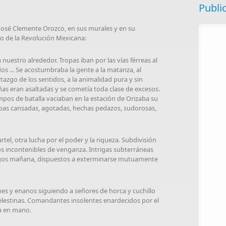
Publi
José Clemente Orozco, en sus murales y en su
co de la Revolución Mexicana:
a nuestro alrededor. Tropas iban por las vías férreas al
s ... Se acostumbraba la gente a la matanza, al
azgo de los sentidos, a la animalidad pura y sin
as eran asaltadas y se cometía toda clase de excesos.
mpos de batalla vaciaban en la estación de Orizaba su
pas cansadas, agotadas, hechas pedazos, sudorosas,
artel, otra lucha por el poder y la riqueza. Subdivisión
seos incontenibles de venganza. Intrigas subterráneas
igos mañana, dispuestos a exterminarse mutuamente
nes y enanos siguiendo a señores de horca y cuchillo
elestinas. Comandantes insolentes enardecidos por el
la en mano.