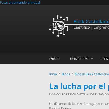
Pasar al contenido principal
Erick Castellan
Científico | Empren
INICIO
CONÓCEME
CIEN
Inicio
/
Blogs
/
blog de Erick Castellan
La lucha por el
ENVIADO POR
ERICK CASTELLANOS
EL SÁB, 30/
Un día antes de las elecciones y, por casu
Enrique Krauze.