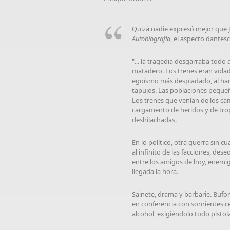
Quizá nadie expresó mejor que 
Autobiografía
, el aspecto dantes
"... la tragedia desgarraba todo 
matadero. Los trenes eran volado
egoísmo más despiadado, al hart
tapujos. Las poblaciones pequeñ
Los trenes que venían de los ca
cargamento de heridos y de tro
deshilachadas.
En lo político, otra guerra sin cu
al infinito de las facciones, de
entre los amigos de hoy, enem
llegada la hora.
Sainete, drama y barbarie. Bufo
en conferencia con sonrientes c
alcohol, exigiéndolo todo pisto