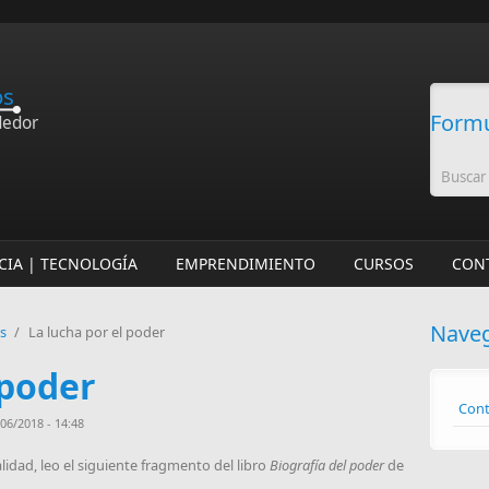
os
Formu
dedor
CIA | TECNOLOGÍA
EMPRENDIMIENTO
CURSOS
CON
Nave
os
/
La lucha por el poder
 poder
Cont
06/2018 - 14:48
alidad, leo el siguiente fragmento del libro
Biografía del poder
de