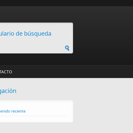
lario de búsqueda
TACTO
gación
enido reciente