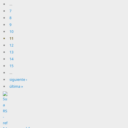
…
7
8
9
10
11
12
13
14
15
…
siguiente ›
última »