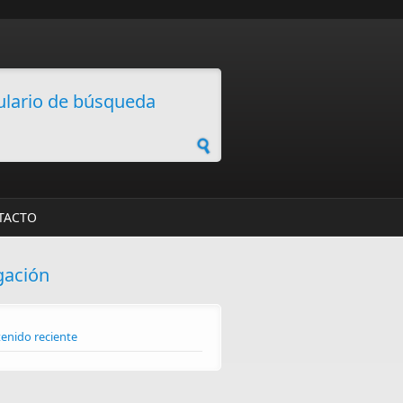
lario de búsqueda
TACTO
gación
enido reciente