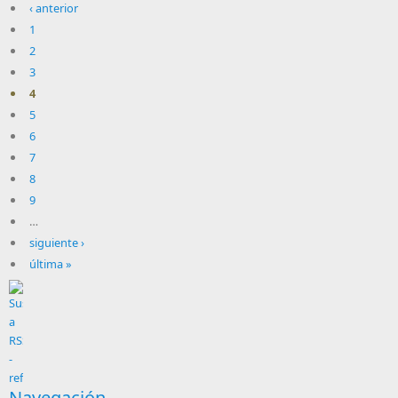
‹ anterior
1
2
3
4
5
6
7
8
9
…
siguiente ›
última »
Navegación