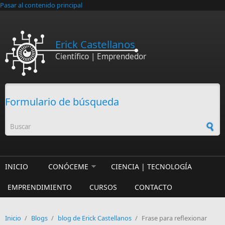
Pasar al contenido principal
Erick Castellanos
Científico | Emprendedor
Formulario de búsqueda
INICIO
CONÓCEME
CIENCIA | TECNOLOGÍA
EMPRENDIMIENTO
CURSOS
CONTACTO
Inicio
/
Blogs
/
blog de Erick Castellanos
/
Frase para reflexionar