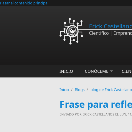
Pasar al contenido principal
Erick Castellan
Científico | Empren
INICIO
CONÓCEME
CIEN
Inicio
/
Blogs
/
blog de Erick Castellan
Frase para refl
ENVIADO POR
ERICK CASTELLANOS
EL LUN, 11/