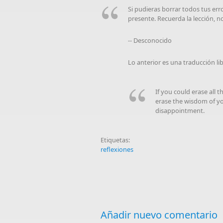
Si pudieras borrar todos tus err
presente. Recuerda la lección, n
-- Desconocido
Lo anterior es una traducción li
If you could erase all 
erase the wisdom of y
disappointment.
Etiquetas:
reflexiones
Añadir nuevo comentario