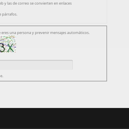
eb y las de correo se convierten en enlaces
e párrafos.
 eres una persona y prevenir mensajes automáticos.
e.