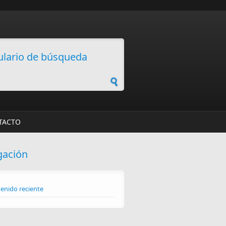
lario de búsqueda
TACTO
gación
enido reciente