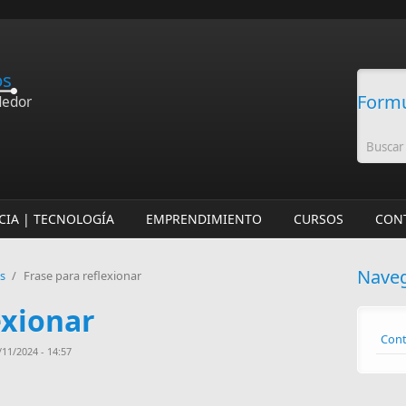
os
Formu
dedor
CIA | TECNOLOGÍA
EMPRENDIMIENTO
CURSOS
CON
Nave
os
/
Frase para reflexionar
exionar
Cont
11/2024 - 14:57