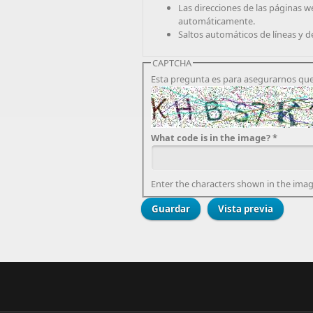
Las direcciones de las páginas w
automáticamente.
Saltos automáticos de líneas y d
CAPTCHA
Esta pregunta es para asegurarnos que
What code is in the image?
*
Enter the characters shown in the imag