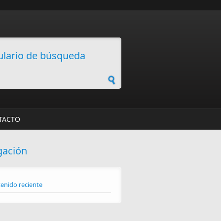
lario de búsqueda
TACTO
gación
enido reciente