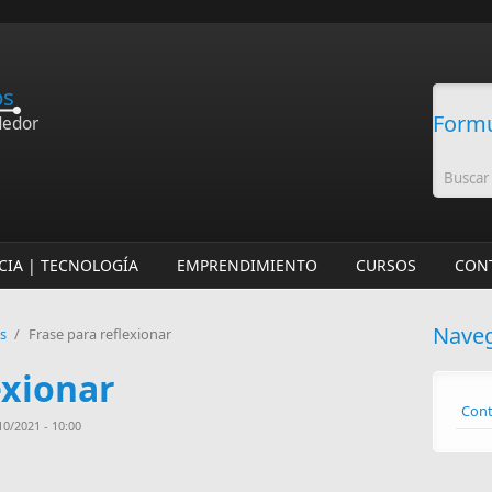
os
Formu
dedor
CIA | TECNOLOGÍA
EMPRENDIMIENTO
CURSOS
CON
Nave
os
/
Frase para reflexionar
exionar
Cont
10/2021 - 10:00