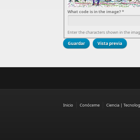
What code is in the image?
*
Enter the characters shown in the imag
Inicio
Conóceme
Ciencia | Tecnolog