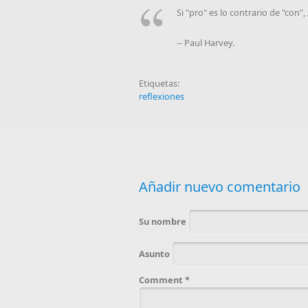
Si "pro" es lo contrario de "con"
-- Paul Harvey.
Etiquetas:
reflexiones
Añadir nuevo comentario
Su nombre
Asunto
Comment
*