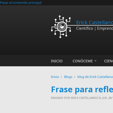
Pasar al contenido principal
Erick Castellan
Científico | Empren
INICIO
CONÓCEME
CIEN
Inicio
/
Blogs
/
blog de Erick Castellan
Frase para refl
ENVIADO POR
ERICK CASTELLANOS
EL JUE, 28/