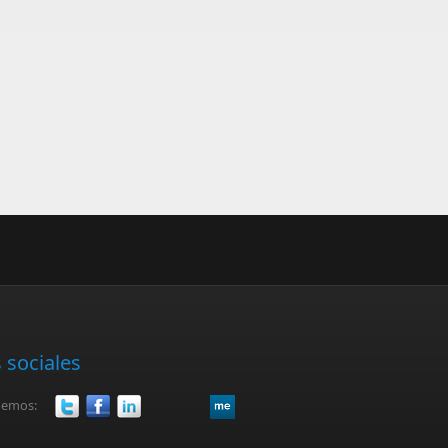
 sociales
uemos: