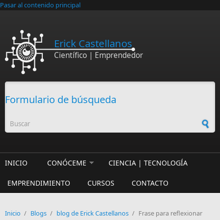
Pasar al contenido principal
Erick Castellanos
Científico | Emprendedor
Formulario de búsqueda
INICIO
CONÓCEME
CIENCIA | TECNOLOGÍA
EMPRENDIMIENTO
CURSOS
CONTACTO
Inicio
/
Blogs
/
blog de Erick Castellanos
/
Frase para reflexionar