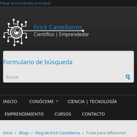
Pasar al contenido principal
Erick Castellanos
Científico | Emprendedor
Formulario de búsqueda
INICIO
CONÓCEME
CIENCIA | TECNOLOGÍA
EMPRENDIMIENTO
CURSOS
CONTACTO
Inicio
/
Blogs
/
blog de Erick Castellanos
/
Frase para reflexionar