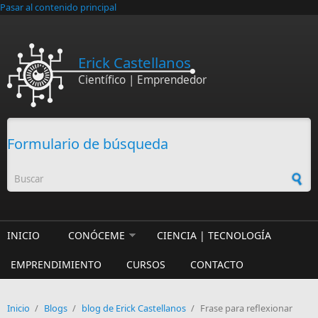
Pasar al contenido principal
Erick Castellanos
Científico | Emprendedor
Formulario de búsqueda
INICIO
CONÓCEME
CIENCIA | TECNOLOGÍA
EMPRENDIMIENTO
CURSOS
CONTACTO
Inicio
/
Blogs
/
blog de Erick Castellanos
/
Frase para reflexionar