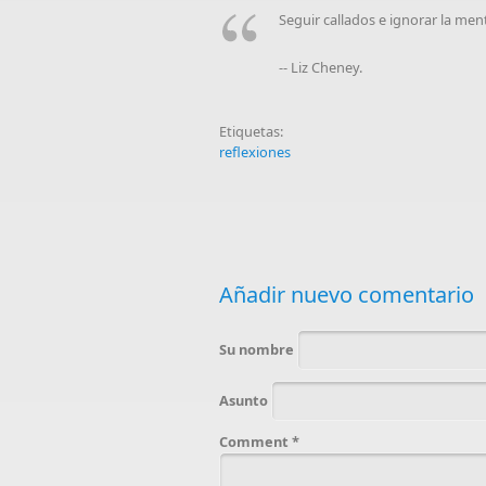
Seguir callados e ignorar la men
-- Liz Cheney.
Etiquetas:
reflexiones
Añadir nuevo comentario
Su nombre
Asunto
Comment
*