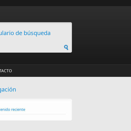
lario de búsqueda
TACTO
gación
enido reciente