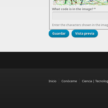
What code is in the image?
*
Enter the characters shown in the imag
Inicio
Conóceme
Ciencia | Tecnolog