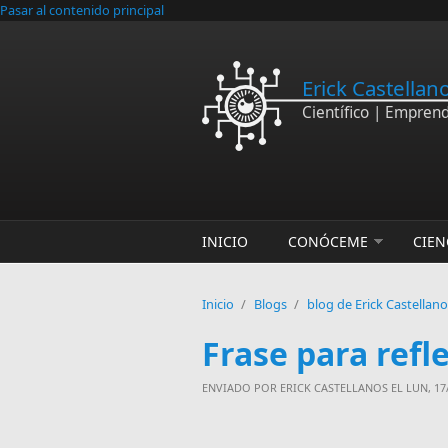
Pasar al contenido principal
Erick Castellan
Científico | Empren
INICIO
CONÓCEME
CIEN
Inicio
/
Blogs
/
blog de Erick Castellan
Frase para refl
ENVIADO POR
ERICK CASTELLANOS
EL LUN, 17/