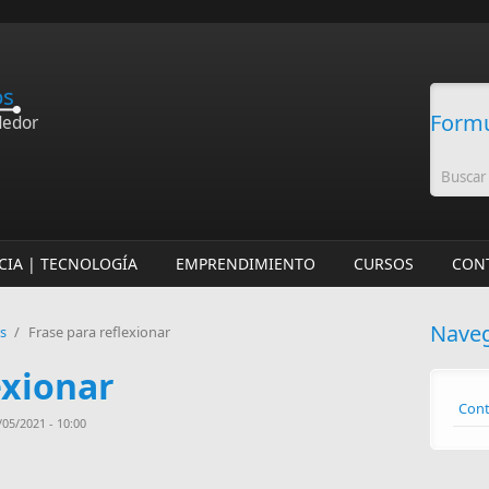
os
Formu
dedor
CIA | TECNOLOGÍA
EMPRENDIMIENTO
CURSOS
CON
Nave
os
/
Frase para reflexionar
exionar
Cont
05/2021 - 10:00