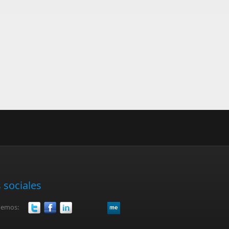
 sociales
uemos: