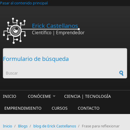
Pasar al contenido principal
Erick Castellanos
Científico | Emprendedor
Formulario de búsqueda
INICIO
CONÓCEME
CIENCIA | TECNOLOGÍA
EMPRENDIMIENTO
CURSOS
CONTACTO
Inicio
/
Blogs
/
blog de Erick Castellanos
/
Frase para reflexionar