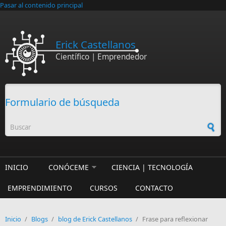
Pasar al contenido principal
Erick Castellanos
Científico | Emprendedor
Formulario de búsqueda
INICIO
CONÓCEME
CIENCIA | TECNOLOGÍA
EMPRENDIMIENTO
CURSOS
CONTACTO
Inicio
/
Blogs
/
blog de Erick Castellanos
/
Frase para reflexionar