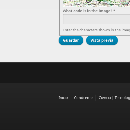
What code is in the image?
*
Enter the characters shown in the imag
Inicio
Conóceme
Ciencia | Tecnolog