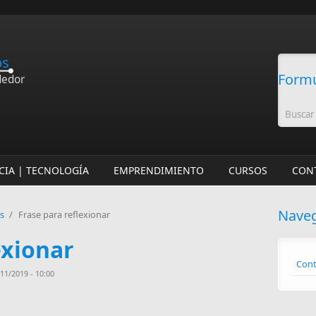
os
Formu
dedor
CIA | TECNOLOGÍA
EMPRENDIMIENTO
CURSOS
CON
Nave
os
/
Frase para reflexionar
exionar
Cont
11/2019 - 10:00