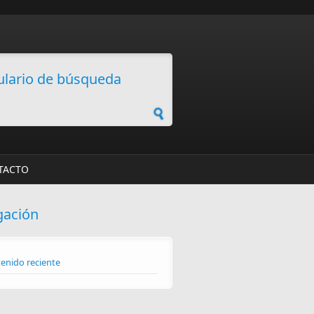
lario de búsqueda
TACTO
gación
enido reciente