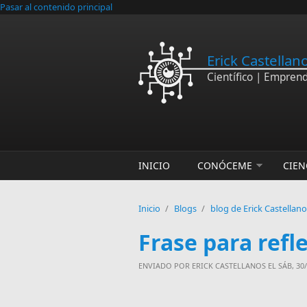
Pasar al contenido principal
Erick Castellan
Científico | Empren
INICIO
CONÓCEME
CIEN
Inicio
/
Blogs
/
blog de Erick Castellan
Frase para refl
ENVIADO POR
ERICK CASTELLANOS
EL SÁB, 30/