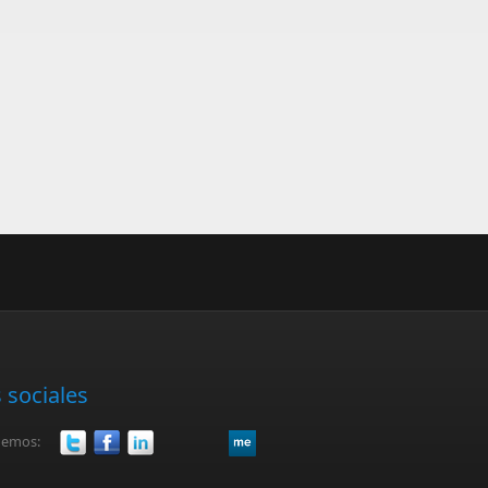
 sociales
uemos: