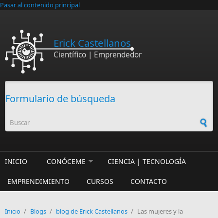
Pasar al contenido principal
Erick Castellanos
Científico | Emprendedor
Formulario de búsqueda
INICIO
CONÓCEME
CIENCIA | TECNOLOGÍA
EMPRENDIMIENTO
CURSOS
CONTACTO
Inicio
/
Blogs
/
blog de Erick Castellanos
/
Las mujeres y la