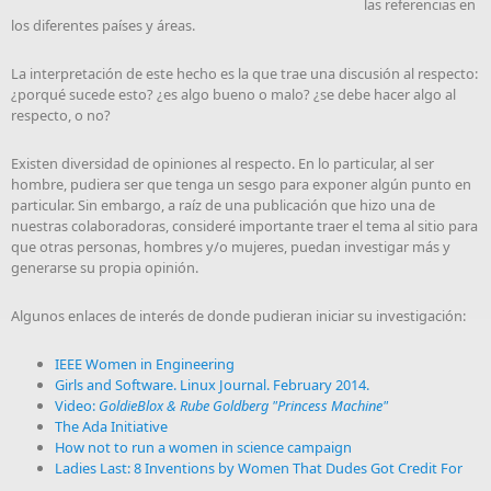
las referencias en
los diferentes países y áreas.
La interpretación de este hecho es la que trae una discusión al respecto:
¿porqué sucede esto? ¿es algo bueno o malo? ¿se debe hacer algo al
respecto, o no?
Existen diversidad de opiniones al respecto. En lo particular, al ser
hombre, pudiera ser que tenga un sesgo para exponer algún punto en
particular. Sin embargo, a raíz de una publicación que hizo una de
nuestras colaboradoras, consideré importante traer el tema al sitio para
que otras personas, hombres y/o mujeres, puedan investigar más y
generarse su propia opinión.
Algunos enlaces de interés de donde pudieran iniciar su investigación:
IEEE Women in Engineering
Girls and Software. Linux Journal. February 2014.
Video:
GoldieBlox & Rube Goldberg "Princess Machine"
The Ada Initiative
How not to run a women in science campaign
Ladies Last: 8 Inventions by Women That Dudes Got Credit For