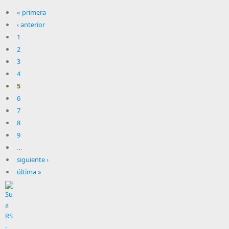
« primera
‹ anterior
1
2
3
4
5
6
7
8
9
…
siguiente ›
última »