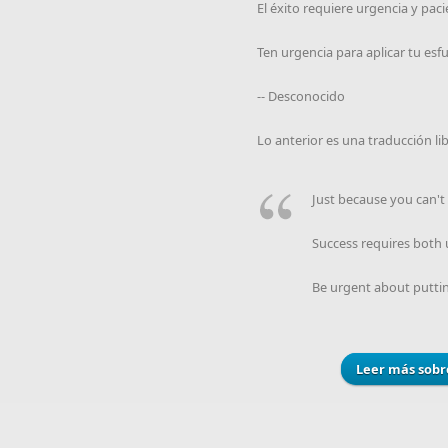
El éxito requiere urgencia y paci
Ten urgencia para aplicar tu esfu
-- Desconocido
Lo anterior es una traducción li
Just because you can't 
Success requires both 
Be urgent about putting
Leer más
sobr