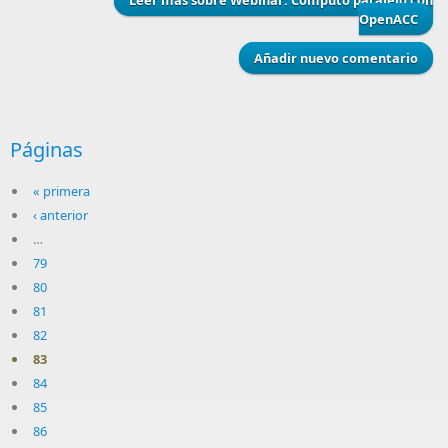
OpenACC
Añadir nuevo comentario
Páginas
« primera
‹ anterior
…
79
80
81
82
83
84
85
86