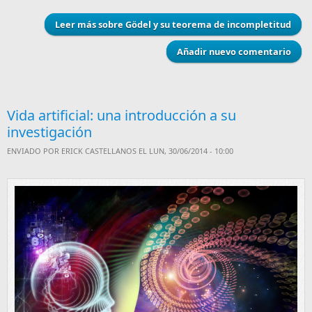
Leer más
sobre Gödel y su teorema de incompletitud
Añadir nuevo comentario
Vida artificial: una introducción a su
investigación
ENVIADO POR
ERICK CASTELLANOS
EL LUN, 30/06/2014 - 10:00