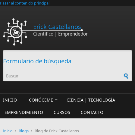
Pasar al contenido principal
Erick Castellanos
Científico | Emprendedor
Formulario de búsqueda
INICIO
CONÓCEME
CIENCIA | TECNOLOGÍA
EMPRENDIMIENTO
CURSOS
CONTACTO
Inicio
/
Blogs
/
Blog de Erick Castellanos