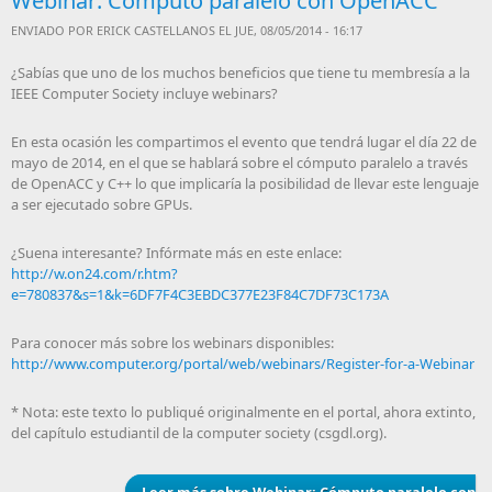
Webinar: Cómputo paralelo con OpenACC
ENVIADO POR
ERICK CASTELLANOS
EL JUE, 08/05/2014 - 16:17
¿Sabías que uno de los muchos beneficios que tiene tu membresía a la
IEEE Computer Society incluye webinars?
En esta ocasión les compartimos el evento que tendrá lugar el día 22 de
mayo de 2014, en el que se hablará sobre el cómputo paralelo a través
de OpenACC y C++ lo que implicaría la posibilidad de llevar este lenguaje
a ser ejecutado sobre GPUs.
¿Suena interesante? Infórmate más en este enlace:
http://w.on24.com/r.htm?
e=780837&s=1&k=6DF7F4C3EBDC377E23F84C7DF73C173A
Para conocer más sobre los webinars disponibles:
http://www.computer.org/portal/web/webinars/Register-for-a-Webinar
* Nota: este texto lo publiqué originalmente en el portal, ahora extinto,
del capítulo estudiantil de la computer society (csgdl.org).
Leer más
sobre Webinar: Cómputo paralelo con